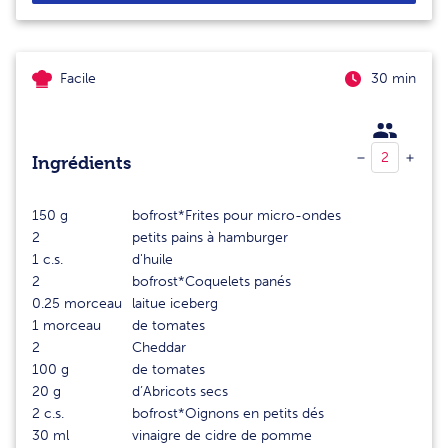
Facile
30 min
Ingrédients
150
g
bofrost*Frites pour micro-ondes
2
petits pains à hamburger
1
c.s.
d'huile
2
bofrost*Coquelets panés
0.25
morceau
laitue iceberg
1
morceau
de tomates
2
Cheddar
100
g
de tomates
20
g
d’Abricots secs
2
c.s.
bofrost*Oignons en petits dés
30
ml
vinaigre de cidre de pomme