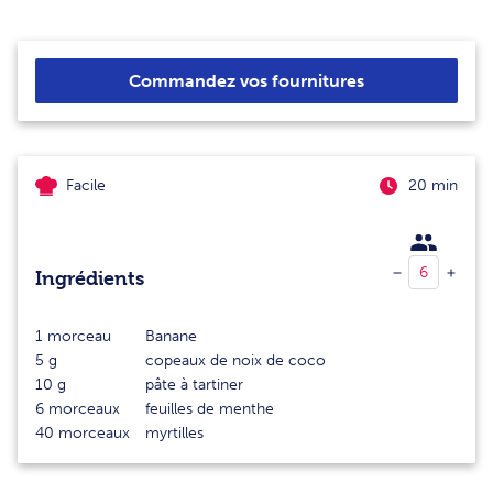
Commandez vos fournitures
Facile
20 min
Ingrédients
1
morceau
Banane
5
g
copeaux de noix de coco
10
g
pâte à tartiner
6
morceaux
feuilles de menthe
40
morceaux
myrtilles