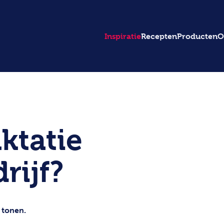
Inspiratie
Recepten
Producten
O
ktatie
rijf?
 tonen.