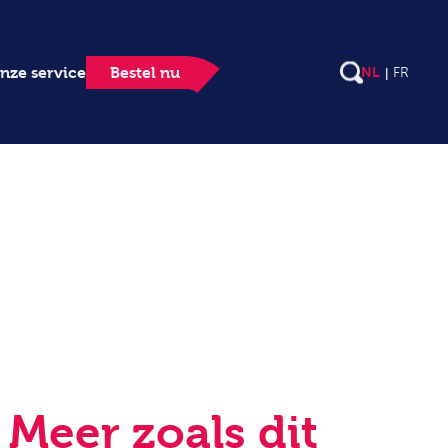
nze service
Bestel nu
NL
FR
Meer zoals dit