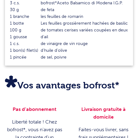
3
c.s.
bofrost*Aceto Balsamico di Modena I.G.P.
30
g
de feta
1
branche
les feuilles de romarin
1
botte
Les feuilles grossièrement hachées de basilic
100
g
de tomates cerises variées coupées en deux
1
gousse
d'ail
1
c.s.
de vinaigre de vin rouge
1
bon(s) filet(s)
d'huile d'olive
1
pincée
de sel, poivre
Vos avantages bofrost*
Pas d’abonnement
Livraison gratuite à
domicile
Liberté totale ! Chez
bofrost*, vous n’avez pas
Faites-vous livrer, sans
la contrainte d’un
frais supplémentaires !