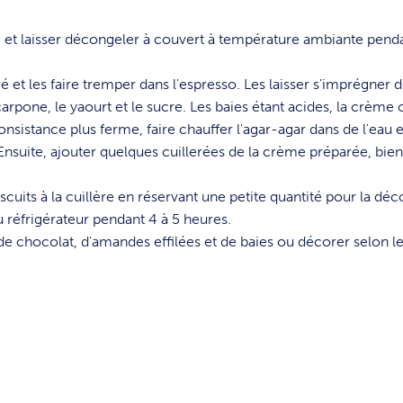
ate et laisser décongeler à couvert à température ambiante pend
rré et les faire tremper dans l'espresso. Les laisser s'imprégner d
rpone, le yaourt et le sucre. Les baies étant acides, la crème 
sistance plus ferme, faire chauffer l'agar-agar dans de l'eau e
. Ensuite, ajouter quelques cuillerées de la crème préparée, bie
scuits à la cuillère en réservant une petite quantité pour la déc
au réfrigérateur pendant 4 à 5 heures.
 de chocolat, d'amandes effilées et de baies ou décorer selon le