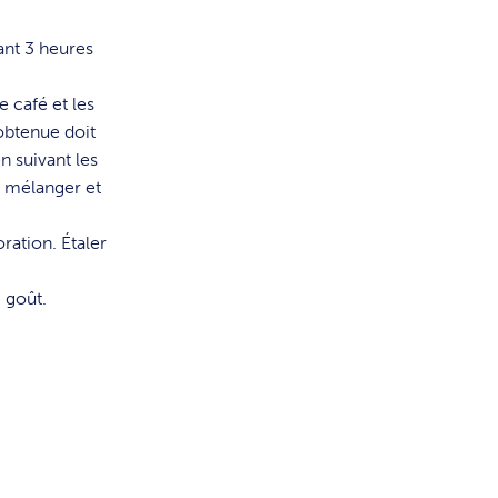
ant 3 heures
e café et les
obtenue doit
n suivant les
n mélanger et
oration. Étaler
 goût.