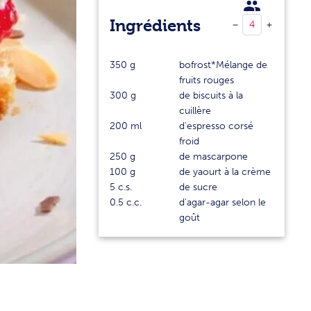
Ingrédients
350
g
bofrost*Mélange de
fruits rouges
300
g
de biscuits à la
cuillère
200
ml
d'espresso corsé
froid
250
g
de mascarpone
100
g
de yaourt à la crème
5
c.s.
de sucre
0.5
c.c.
d'agar-agar selon le
goût